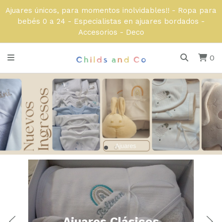
Ajuares únicos, para momentos inolvidables!! - Ropa para
bebés 0 a 24 - Especialistas en ajuares bordados -
Accesorios - Deco
0
Ajuares Clásicos