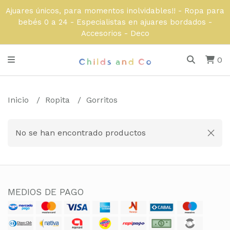
Ajuares únicos, para momentos inolvidables!! - Ropa para
bebés 0 a 24 - Especialistas en ajuares bordados -
Accesorios - Deco
0
Inicio
Ropita
Gorritos
No se han encontrado productos
MEDIOS DE PAGO