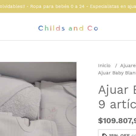
olvidables!! - Ropa para bebés 0 a 24 - Especialistas en aju
Inicio
Ajuare
Ajuar Baby Blank
Ajuar 
9 artí
$109.807,
15% OFF
c