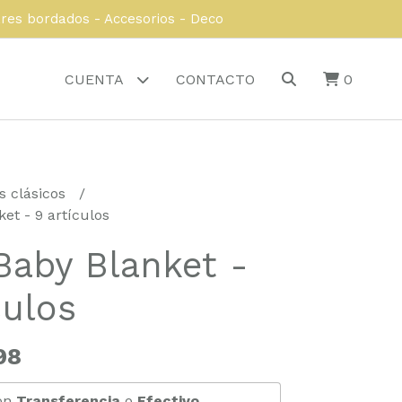
ares bordados - Accesorios - Deco
CUENTA
CONTACTO
0
s clásicos
et - 9 artículos
Baby Blanket -
culos
98
on
Transferencia
o
Efectivo