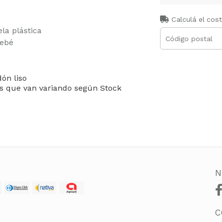
Calculá el cos
la plástica
bebé
ón liso
las que van variando según Stock
N
C